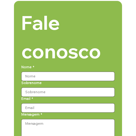
Fale 
conosco
Nome
*
Sobrenome
Email
*
Mensagem
*