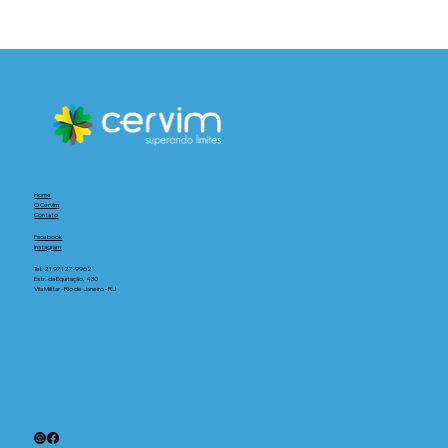
Home
O Cervim
Contato
Facebook
Instagram
Tel:
21 97127-9962
Estr. da Equitação, 430
Vila Militar - Rio de Janeiro - RJ