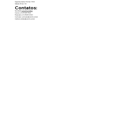
Segunda a Sexta: 7h20 às 17h40
Sábado: 8h às 12h
Contatos
:
Secretaria:
(21) 97127-9962
Cursos:
(21) 97269-7026
Financeiro: (
21) 99639-0484
Currículos: curriculos@cervim.com.br
Central: contato@cervim.com.br