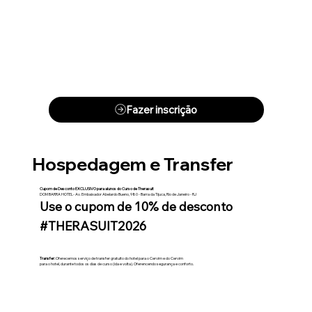
Fazer inscrição
Hospedagem e Transfer
Cupom de Desconto EXCLUSIVO para alunos do Curso de Therasuit
DOM BARRA HOTEL- Av. Embaixador Abelardo Bueno, 980 - Barra da Tijuca, Rio de Janeiro - RJ
Use o cupom de 10% de desconto
#THERASUIT2026
Transfer:
Oferecemos serviço de transfer gratuito do hotel para o Cervim e do Cervim
para o hotel, durante todos os dias de curso (ida e volta). Oferencendo segurança e conforto.