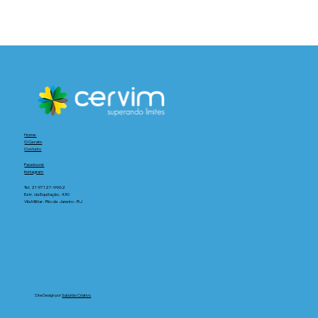
Home
O Cervim
Contato
Facebook
Instagram
Tel:
21 97127-9962
Estr. da Equitação, 430
Vila Militar - Rio de Janeiro - RJ
Site Design por
Subúrbio Criativo